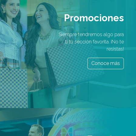
Promociones
Siempre tendremos algo para
ti tu sección favorita. ¡No te
resistas!
Conoce más