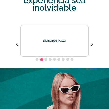
experiencia sea
inolvidable
‹
›