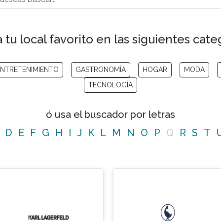
 tu local favorito en las siguientes cate
NTRETENIMIENTO
GASTRONOMÍA
HOGAR
MODA
TECNOLOGÍA
ó usa el buscador por letras
D
E
F
G
H
I
J
K
L
M
N
O
P
Q
R
S
T