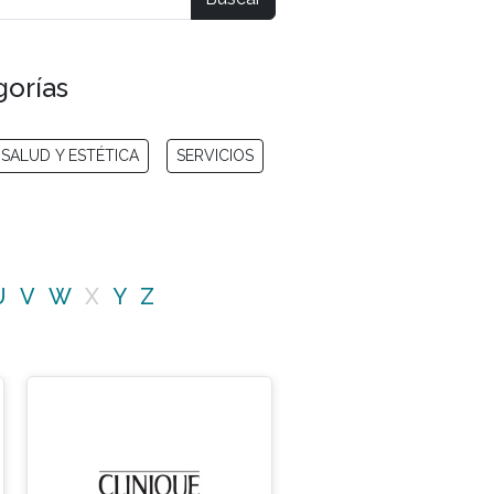
gorías
SALUD Y ESTÉTICA
SERVICIOS
U
V
W
X
Y
Z