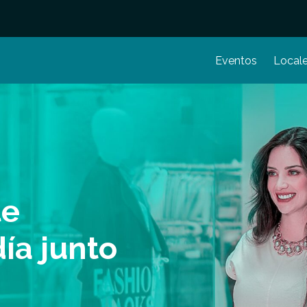
Eventos
Local
te
ía junto