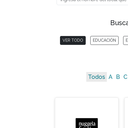
Busca
VER TODO
EDUCACIÓN
E
Todos
A
B
C
No matching entries