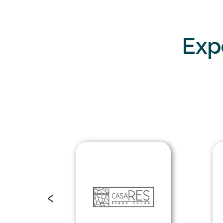
Exp
‹