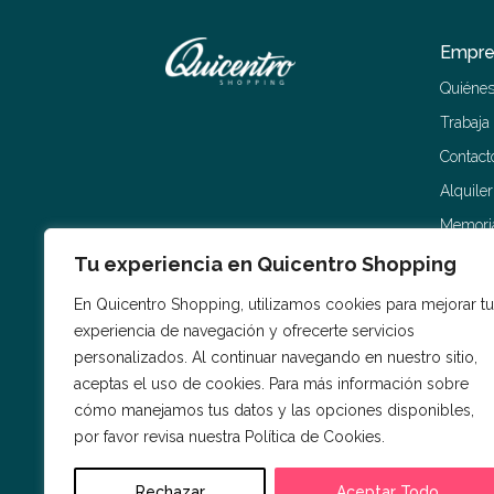
Empre
Quiéne
Trabaja
Contact
Alquile
Memoria
Tu experiencia en Quicentro Shopping
En Quicentro Shopping, utilizamos cookies para mejorar tu
experiencia de navegación y ofrecerte servicios
personalizados. Al continuar navegando en nuestro sitio,
aceptas el uso de cookies. Para más información sobre
cómo manejamos tus datos y las opciones disponibles,
por favor revisa nuestra Política de Cookies.
Rechazar
Aceptar Todo