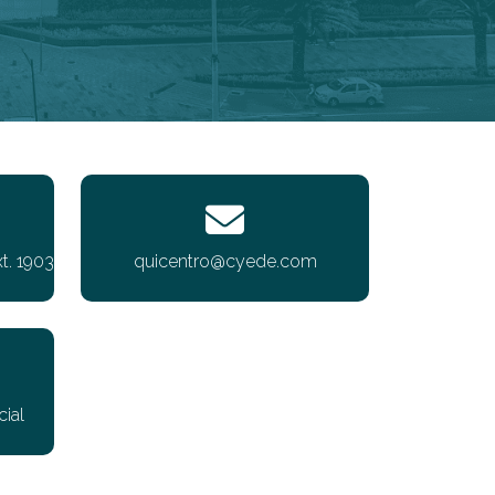
t. 1903
quicentro@cyede.com
ial