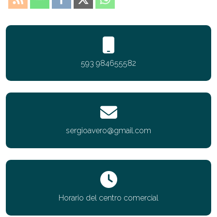
593 984655582
sergioavero@gmail.com
Horario del centro comercial