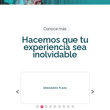
Todos los meses grandes descuentos
esperan por ti.
Conoce más
Hacemos que tu
experiencia sea
inolvidable
‹
›