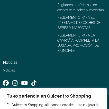
Reglamento préstamos de
coches para bebés y mascotas
REGLAMENTO PARA EL
PRÉSTAMO DE COCHES DE
BEBÉS Y MASCOTAS
REGLAMENTO PARA LA
CAMPAÑA «COMPLETA LA
JUGADA, PROMOCIÓN DE
MUNDIAL»
Noticias
Noticias
Tu experiencia en Quicentro Shopping
©2026 Quicentro Shopping. Todos los derechos reservados
En Quicentro Shopping, utilizamos cookies para mejorar tu