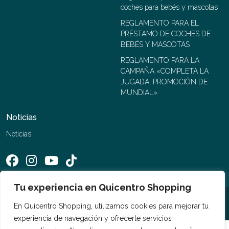
coches para bebés y mascotas
REGLAMENTO PARA EL
PRÉSTAMO DE COCHES DE
BEBÉS Y MASCOTAS
REGLAMENTO PARA LA
CAMPAÑA «COMPLETA LA
JUGADA, PROMOCIÓN DE
MUNDIAL»
Noticias
Noticias
Tu experiencia en Quicentro Shopping
©2026 Quicentro Shopping. Todos los derechos reservados
En Quicentro Shopping, utilizamos cookies para mejorar tu
experiencia de navegación y ofrecerte servicios