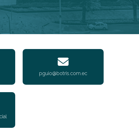
pguio@botris.com.ec
ial