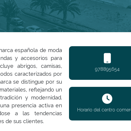
 marca española de moda
ndas y accesorios para
luye abrigos, camisas,
978895654
odos caracterizados por
marca se distingue por su
 materiales, reflejando un
radición y modernidad.
 una presencia activa en
Horario del centro comerc
dose a las tendencias
s de sus clientes.