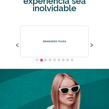
experiencia sea
inolvidable
‹
›