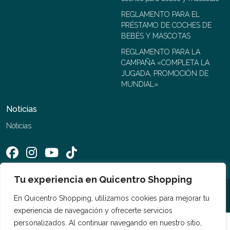
REGLAMENTO PARA EL
PRÉSTAMO DE COCHES DE
BEBÉS Y MASCOTAS
REGLAMENTO PARA LA
CAMPAÑA «COMPLETA LA
JUGADA, PROMOCIÓN DE
MUNDIAL»
Noticias
Noticias
Tu experiencia en Quicentro Shopping
©2026 Quicentro Shopping. Todos los derechos reservados
En Quicentro Shopping, utilizamos cookies para mejorar tu
experiencia de navegación y ofrecerte servicios
personalizados. Al continuar navegando en nuestro sitio,