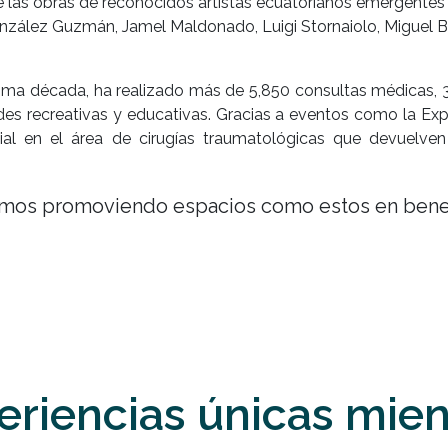
de las obras de reconocidos artistas ecuatorianos emergentes
 González Guzmán, Jamel Maldonado, Luigi Stornaiolo, Miguel 
ltima década, ha realizado más de 5,850 consultas médicas, 
s recreativas y educativas. Gracias a eventos como la Expo
al en el área de cirugías traumatológicas que devuelve
os promoviendo espacios como estos en benefi
eriencias únicas mien