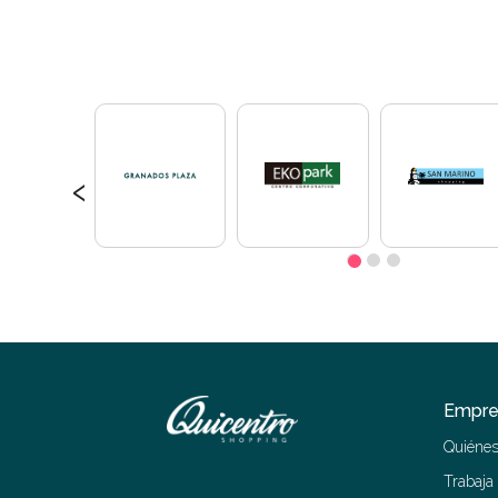
‹
Empre
Quiéne
Trabaja