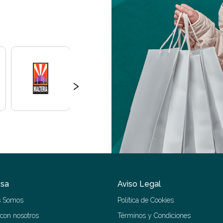
›
sa
Aviso Legal
s Somos
Política de Cookies
 con nosotros
Términos y Condiciones