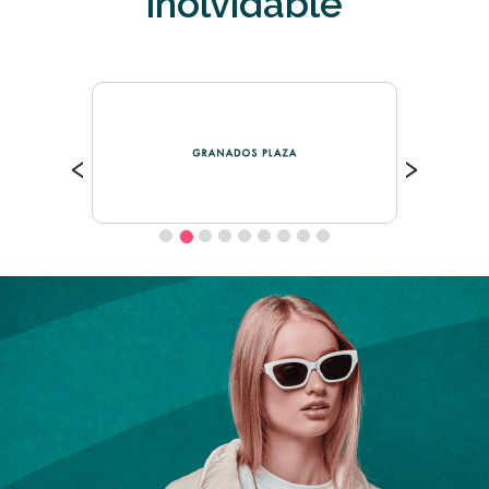
inolvidable
‹
›